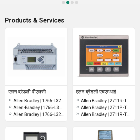
Products & Services
एलन ब्रैडली पीएलसी
एलन ब्रैडली एचएमआई
Allen Bradley | 1766-L32BXBA | MicroLogix 1400 PLC, 24V DC Power
Allen Bradley | 2711R-T4T | Panelview 800 4.3-Inch HMI Terminal
Allen-Bradley | 1766-L32BXB | MicroLogix 1400 PLC, 24V DC Power
Allen Bradley | 2711P-T7C21D8S | PanelView Plus 7 Color Touch 7", Ethernet, 24VDC
Allen Bradley | 1766-L32BWA | MicroLogix 1400 PLC, 110/240V AC Power
Allen Bradley | 2711R-T7T | PanelView 800 Color HMI Touch Screen Terminal 7-inch