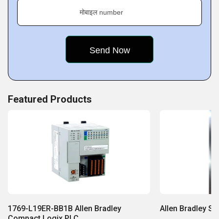
मोबाइल number
Featured Products
1769-L19ER-BB1B Allen Bradley
Allen Bradley Se
Compact Logix PLC