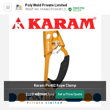
Poly Weld Private Limited
TRUSTED
जीएसटी नंबर. 09AAECP3384R1ZL
SELLER
Karam Pn402 Rope Clamp
2220 आईएनआर
/
Unit
Get a Price/Quote