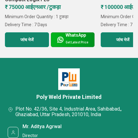
₹ 75000 आईएनआर /टुकड़ा
₹ 100000 आईएनआ
Minimum Order Quantity : 1 टुकड़ा
Minimum Order Quant
Delivery Time : 7 Days
Delivery Time : 7 D
WhatsApp
जांच भेजें
जांच भेजें
Get Latest Price
Poly Weld Private Limited
Plot No. 42/36, Site 4, Industrial Area, Sahibabad,,
Ghaziabad, Uttar Pradesh, 201010, India
Mr. Aditya Agrwal
Director