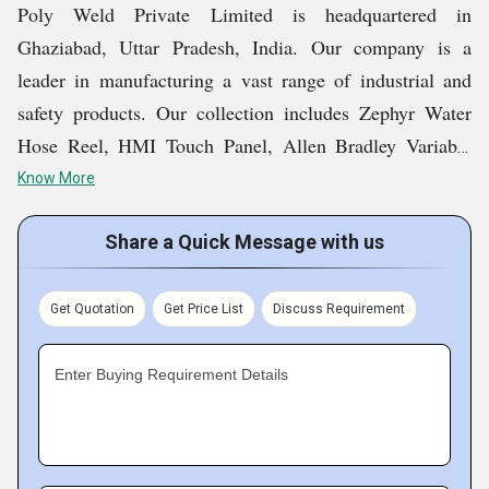
Poly Weld Private Limited is headquartered in
Ghaziabad, Uttar Pradesh, India. Our company is a
leader in manufacturing a vast range of industrial and
safety products. Our collection includes Zephyr Water
Hose Reel, HMI Touch Panel, Allen Bradley Variable
Frequency Drives, etc. We have carefully selected our
Know More
partners to procure the products that are worth our
customers money. Right from our very first deal in 2007,
Share a Quick Message with us
we have been successful in attaining optimal client
satisfaction and are working hard to maintain this track
Get Quotation
Get Price List
Discuss Requirement
record in future too.
Enter Buying Requirement Details
Key Facts of Poly Weld Private Limited: