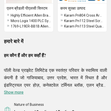
एलन ब्रैडली पीएलसी सिस्टम
करम सुरक्षा उत्पाद
Highly Efficient Allen Bradley MICRO 800 PLC
Karam Pn804 Cross Arm Strap
Micro Logix 1400 PLC System
Karam Pn112 Steel Screw Locking Carabiner
1769-L19ER-BB1B Allen Bradley Compact Logix Programmable Logic Controller (PLC)
Karam Pn113 Steel Quarter Turn Locking Carabiner
हमारे बारे में
हम कौन हैं और हम कहाँ हैं?
पॉली वेल्ड प्राइवेट लिमिटेड एक स्वतंत्र परिवार के स्वामित्व वाली
कंपनी है जो गाजियाबाद, उत्तर प्रदेश, भारत में स्थित है और
इंडस्ट्रियल एयर होज़, कनेक्टवेल टर्मिनल ब्लॉक, एलन ब्रैडली
इनपुट मॉड्यूल, श्मर्सल सेफ्टी रिले आदि जैसे उत्पादों की पेशकश
Show more
करती है, आज, हम प्रमुख आपूर्तिकर्ताओं और व्यापारियों में गिने जाते
Nature of Business
हैं जो सुरक्षा और औद्योगिक उत्पाद वितरित करने में विशिष्ट हैं।