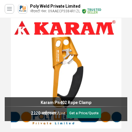
Poly Weld Private Limited
TRUSTED
जीएसटी नंबर. 09AAECP3384R1ZL
SELLER
Karam Pn402 Rope Clamp
2220 आईएनआर
/
Unit
Get a Price/Quote