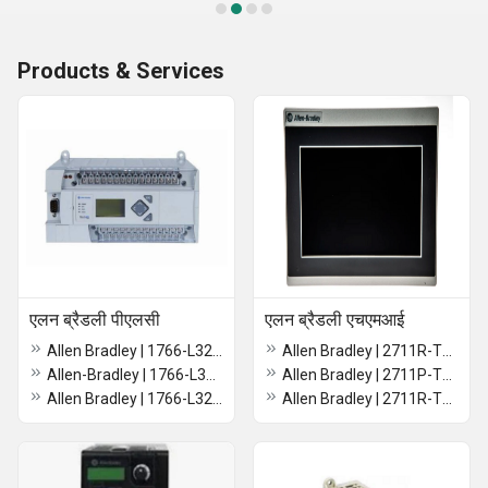
Products & Services
एलन ब्रैडली पीएलसी
एलन ब्रैडली एचएमआई
Allen Bradley | 1766-L32BXBA | MicroLogix 1400 PLC, 24V DC Power
Allen Bradley | 2711R-T4T | Panelview 800 4.3-Inch HMI Terminal
Allen-Bradley | 1766-L32BXB | MicroLogix 1400 PLC, 24V DC Power
Allen Bradley | 2711P-T7C21D8S | PanelView Plus 7 Color Touch 7", Ethernet, 24VDC
Allen Bradley | 1766-L32BWA | MicroLogix 1400 PLC, 110/240V AC Power
Allen Bradley | 2711R-T7T | PanelView 800 Color HMI Touch Screen Terminal 7-inch