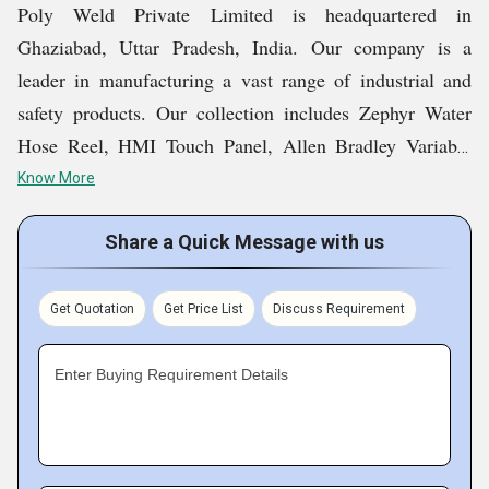
Poly Weld Private Limited is headquartered in
Ghaziabad, Uttar Pradesh, India. Our company is a
leader in manufacturing a vast range of industrial and
safety products. Our collection includes Zephyr Water
Hose Reel, HMI Touch Panel, Allen Bradley Variable
Frequency Drives, etc. We have carefully selected our
Know More
partners to procure the products that are worth our
customers money. Right from our very first deal in 2007,
Share a Quick Message with us
we have been successful in attaining optimal client
satisfaction and are working hard to maintain this track
Get Quotation
Get Price List
Discuss Requirement
record in future too.
Enter Buying Requirement Details
Key Facts of Poly Weld Private Limited: