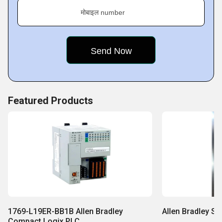
मोबाइल number
Featured Products
1769-L19ER-BB1B Allen Bradley
Allen Bradley Se
Compact Logix PLC