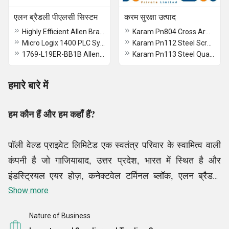
एलन ब्रैडली पीएलसी सिस्टम
करम सुरक्षा उत्पाद
Highly Efficient Allen Bradley MICRO 800 PLC
Karam Pn804 Cross Arm Strap
Micro Logix 1400 PLC System
Karam Pn112 Steel Screw Locking Carabiner
1769-L19ER-BB1B Allen Bradley Compact Logix Programmable Logic Controller (PLC)
Karam Pn113 Steel Quarter Turn Locking Carabiner
हमारे बारे में
हम कौन हैं और हम कहाँ हैं?
पॉली वेल्ड प्राइवेट लिमिटेड एक स्वतंत्र परिवार के स्वामित्व वाली
कंपनी है जो गाजियाबाद, उत्तर प्रदेश, भारत में स्थित है और
इंडस्ट्रियल एयर होज़, कनेक्टवेल टर्मिनल ब्लॉक, एलन ब्रैडली
इनपुट मॉड्यूल, श्मर्सल सेफ्टी रिले आदि जैसे उत्पादों की पेशकश
Show more
करती है, आज, हम प्रमुख आपूर्तिकर्ताओं और व्यापारियों में गिने जाते
Nature of Business
हैं जो सुरक्षा और औद्योगिक उत्पाद वितरित करने में विशिष्ट हैं।