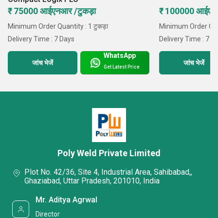
₹ 75000 आईएनआर /टुकड़ा
₹ 100000 आईएनआ
Minimum Order Quantity : 1 टुकड़ा
Minimum Order Quant
Delivery Time : 7 Days
Delivery Time : 7 D
WhatsApp
जांच भेजें
जांच भेजें
Get Latest Price
Poly Weld Private Limited
Plot No. 42/36, Site 4, Industrial Area, Sahibabad,,
Ghaziabad, Uttar Pradesh, 201010, India
Mr. Aditya Agrwal
Director