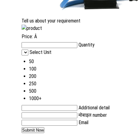
Tell us about your requirement
Price:
Â
Quantity
Select Unit
50
100
200
250
500
1000+
Additional detail
मोबाइल number
Email