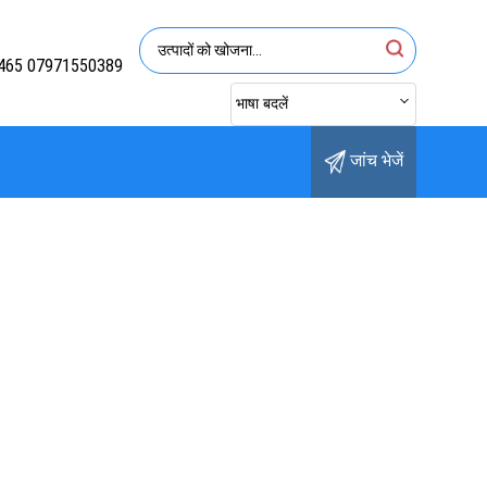
465 07971550389
भाषा बदलें
जांच भेजें