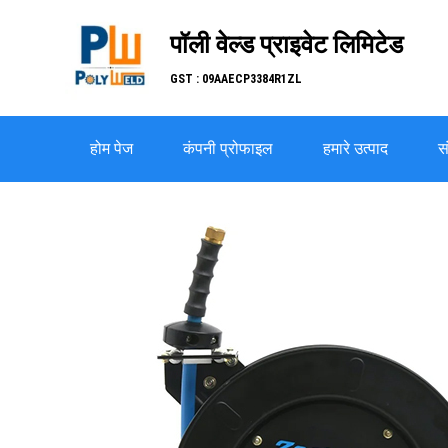
पॉली वेल्ड प्राइवेट लिमिटेड
GST : 09AAECP3384R1ZL
होम पेज
कंपनी प्रोफाइल
हमारे उत्पाद
सं