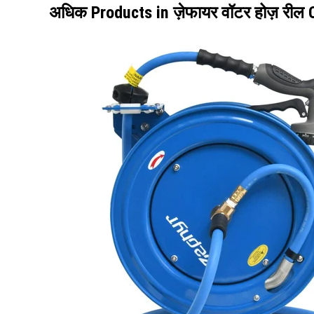
अधिक Products in ज़ेफायर वॉटर होज़ रील