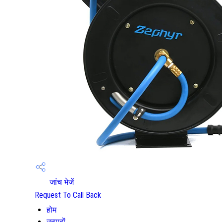
जांच भेजें
Request To Call Back
होम
उत्पादों